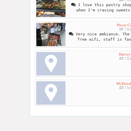
I love this pastry shop
when I'm craving sweets
Presse C
3 k
Very nice ambiance. The 
free wifi, staff is fa
Harvey'
3 k
McDonal
3 k