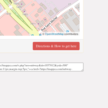
©
OpenStreetMap
contributors
Directions & How to get here