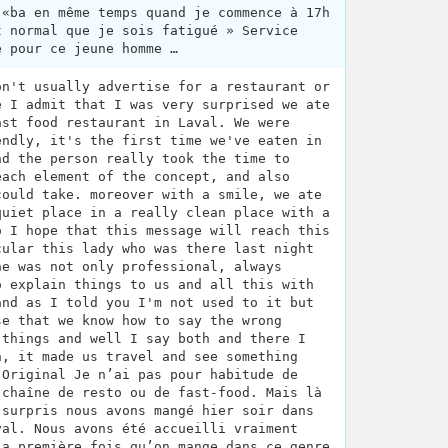
 «ba en même temps quand je commence à 17h
t normal que je sois fatigué » Service
é pour ce jeune homme …
on't usually advertise for a restaurant or
e I admit that I was very surprised we ate
ast food restaurant in Laval. We were
endly, it's the first time we've eaten in
nd the person really took the time to
each element of the concept, and also
could take. moreover with a smile, we ate
quiet place in a really clean place with a
o I hope that this message will reach this
cular this lady who was there last night
he was not only professional, always
o explain things to us and all this with
and as I told you I'm not used to it but
se that we know how to say the wrong
 things and well I say both and there I
n, it made us travel and see something
 Original Je n’ai pas pour habitude de
 chaîne de resto ou de fast-food. Mais là
 surpris nous avons mangé hier soir dans
val. Nous avons été accueilli vraiment
la première fois qu’on mange dans ce genre