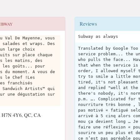
Reviews
UBWAY
Subway as always
u Val De Mayenne, vous
 salades et wraps. Des
Translated by Google Too
un large choix
service problem... the u
uits sur place chaque
who pulls the face... Ha
s les matins, des
that when the service is
 les goûts... pour
order, I allowed myself 
s du moment. A vous de
try to smile a little mo
s le Chef !Les
tired, it's not pleasant
es franchisés
and replied "well at the
 Sandwich Artists™ qui
there's nobody, it's nor
ur une dégustation sur
p.m. …. Complicated for 
nourriture très bonne , 
pas motivé « fatigué sel
val H7N 4Y6, QC, CA
arrivé à 5 cinq alors co
mou ça devient long … Je
faire une réflexion « po
sourire un peu plus et d
ce n’est pas agréable po