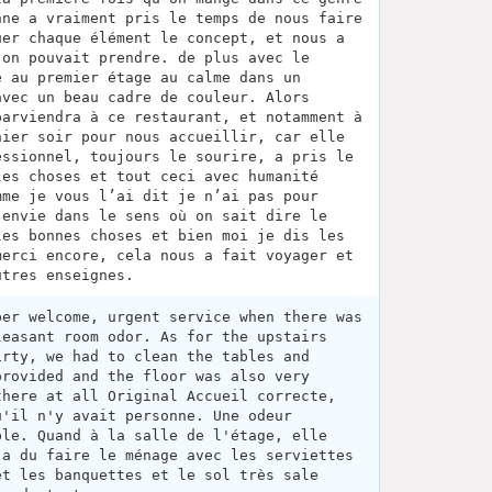
nne a vraiment pris le temps de nous faire
uer chaque élément le concept, et nous a
’on pouvait prendre. de plus avec le
é au premier étage au calme dans un
avec un beau cadre de couleur. Alors
parviendra à ce restaurant, et notamment à
hier soir pour nous accueillir, car elle
essionnel, toujours le sourire, a pris le
les choses et tout ceci avec humanité
mme je vous l’ai dit je n’ai pas pour
 envie dans le sens où on sait dire le
les bonnes choses et bien moi je dis les
merci encore, cela nous a fait voyager et
utres enseignes.
per welcome, urgent service when there was
leasant room odor. As for the upstairs
irty, we had to clean the tables and
provided and the floor was also very
there at all Original Accueil correcte,
u'il n'y avait personne. Une odeur
ble. Quand à la salle de l'étage, elle
 a du faire le ménage avec les serviettes
et les banquettes et le sol très sale