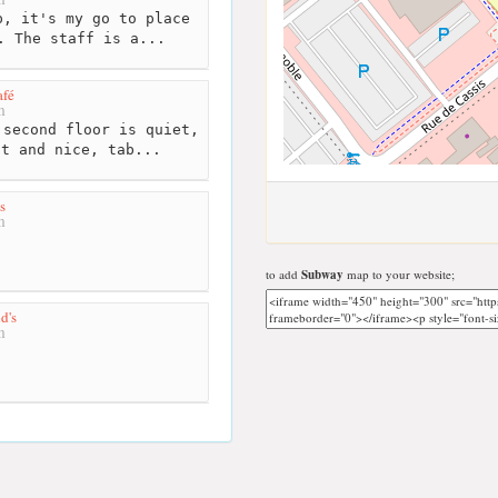
, it's my go to place
. The staff is a...
afé
m
second floor is quiet,
st and nice, tab...
s
m
to add
Subway
map to your website;
d's
m