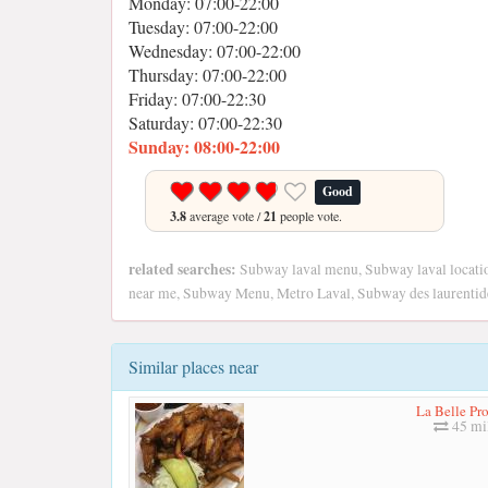
Monday: 07:00-22:00
Tuesday: 07:00-22:00
Wednesday: 07:00-22:00
Thursday: 07:00-22:00
Friday: 07:00-22:30
Saturday: 07:00-22:30
Sunday: 08:00-22:00
Good
3.8
average vote /
21
people vote.
related searches:
Subway laval menu, Subway laval locatio
near me, Subway Menu, Metro Laval, Subway des laurentide
Similar places near
La Belle Pr
45 mi