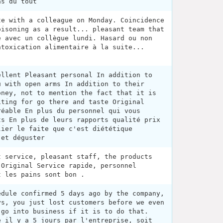
as du tout
te with a colleague on Monday. Coincidence
oisoning as a result... pleasant team that
é avec un collègue lundi. Hasard ou non
ntoxication alimentaire à la suite...
.
ellent Pleasant personal In addition to
u with open arms In addition to their
oney, not to mention the fact that it is
iting for go there and taste Original
réable En plus du personnel qui vous
ts En plus de leurs rapports qualité prix
lier le faite que c'est diététique
 et déguster
t service, pleasant staff, the products
 Original Service rapide, personnel
t les pains sont bon .
edule confirmed 5 days ago by the company,
ys, you just lost customers before we even
 go into business if it is to do that.
é il y a 5 jours par l'entreprise, soit