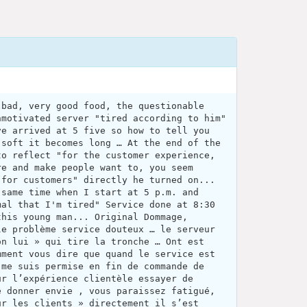
 bad, very good food, the questionable
nmotivated server "tired according to him"
ve arrived at 5 five so how to tell you
 soft it becomes long … At the end of the
to reflect "for the customer experience,
re and make people want to, you seem
 for customers" directly he turned on...
 same time when I start at 5 p.m. and
mal that I'm tired" Service done at 8:30
this young man... Original Dommage,
le problème service douteux … le serveur
on lui » qui tire la tronche … Ont est
mment vous dire que quand le service est
 me suis permise en fin de commande de
ur l’expérience clientèle essayer de
e donner envie , vous paraissez fatigué,
ur les clients » directement il s’est