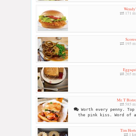
Wendy'
171 mi
Scores
195 mi
Eggsqu
265 mi
Mr. T Bistr
585 mi
Worth every penny. Top 
the pink kiss. Word of 
Tim Hort
1 k