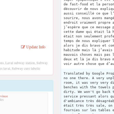
de fast-food et la perso
découvrir de nous expliq
aussi conseillé ce que l
sourire, nous avons mang
endroit vraiment propre 
j’espère que ce message 
cette dame qui était là 
était non seulement prof
temps de nous expliquer 
alors je dis bravo et co
Update Info
habitude mais là j’avais
mauvais choses mais pas 
deux et là je dis bravo 
ns, Laval subway station, Subway
voir autre chose que d’a
s laval, Subway cure labelle
Translated by Google Pro
no one there. A very unp
room, it was very very d
benches with the towels 
dirty. We won't go back 
ovince
service pressant alors q
les
d'ambiance très désagréa
était très très sale, on
fournies sur les tables 