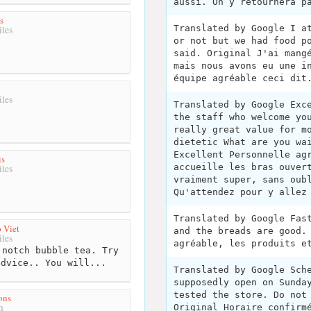
aussi. On y retournera p
s
Translated by Google I a
les
or not but we had food p
said. Original J'ai mang
mais nous avons eu une i
équipe agréable ceci dit
les
Translated by Google Exc
the staff who welcome yo
really great value for m
dietetic What are you wa
Excellent Personnelle ag
is
accueille les bras ouver
les
vraiment super, sans oub
Qu'attendez pour y allez
Translated by Google Fas
o Viet
and the breads are good.
les
agréable, les produits e
notch bubble tea. Try
advice.. You will...
Translated by Google Sch
supposedly open on Sunda
tested the store. Do not
ons
m
Original Horaire confirm