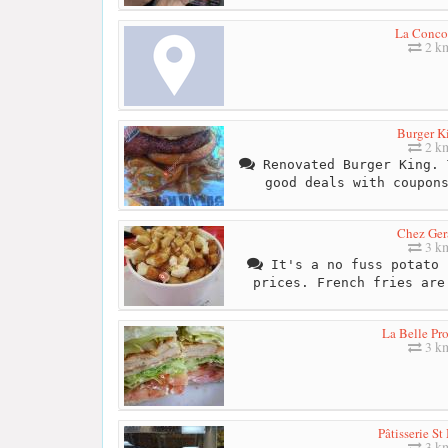
La Conco
2 k
Burger K
2 k
Renovated Burger King. 
good deals with coupon
Chez Ger
3 k
It's a no fuss potato 
prices. French fries are
La Belle Pr
3 k
Pâtisserie St
3 k