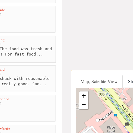
rde
m
ing
m
The food was fresh and
s! For fast food...
ard
m
shack with reasonable
Map, Satellite View
St
 really good. Can...
+
ovince
m
−
 Martin
m