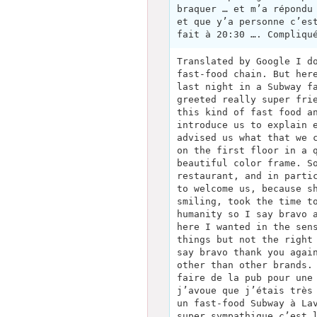
braquer … et m’a répondu
et que y’a personne c’es
fait à 20:30 …. Compliqu
Translated by Google I d
fast-food chain. But her
last night in a Subway f
greeted really super fri
this kind of fast food a
introduce us to explain 
advised us what that we 
on the first floor in a 
beautiful color frame. S
restaurant, and in parti
to welcome us, because s
smiling, took the time t
humanity so I say bravo 
here I wanted in the sen
things but not the right
say bravo thank you agai
other than other brands.
faire de la pub pour une
j’avoue que j’étais très
un fast-food Subway à La
super sympathique c’est 