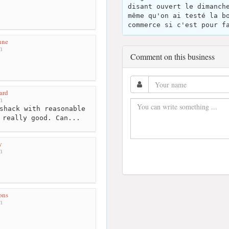
disant ouvert le dimanch
même qu'on ai testé la b
commerce si c'est pour f
nne
m
Comment on this business
ard
m
shack with reasonable
 really good. Can...
y
m
ons
m