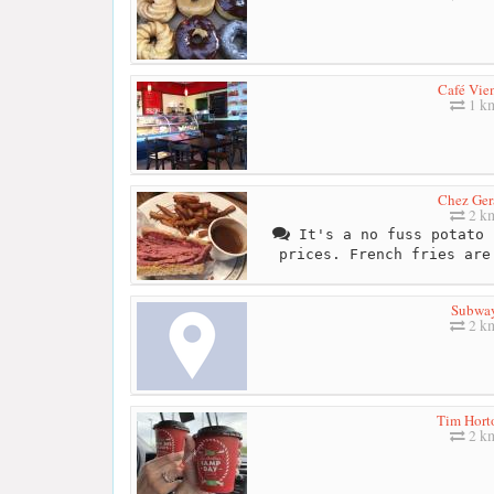
Café Vie
1 k
Chez Ger
2 k
It's a no fuss potato 
prices. French fries are
Subwa
2 k
Tim Hort
2 k