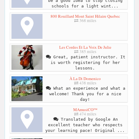
be a good idea to stop closing
schools for a light wint...
800 Rouillard Mont Saint Hilaire Quebec
368 miles
Les Cordes Et La Voix De Julie
385 miles
Great, patient instructor. It
is worth registering for her
lessons.
À La Di Domenico
438 miles
What an experience and what a
welcome! Thank you for a nice
day!
MAmusiCO™
474 miles
Translated by Google An
excellent teacher who respects
your learning pace! Original ...