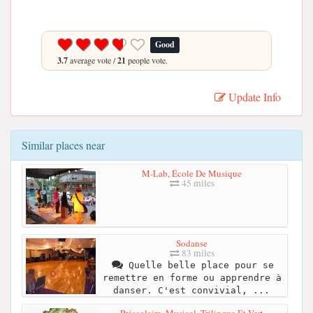
Good
3.7
average vote /
21
people vote.
Update Info
Similar places near
M-Lab, École De Musique
45 miles
Sodanse
83 miles
Quelle belle place pour se
remettre en forme ou apprendre à
danser. C'est convivial, ...
Préscolaire, Musical, Trilingue Et Vert