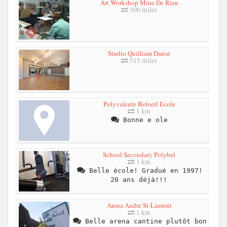
Art Workshop Mine De Rien
500 miles
Studio Quilliam Danse
515 miles
Polyvalente Beloeil Ecole
1 km
Bonne e ole
School Secondary Polybel
1 km
Belle école! Gradué en 1997!
20 ans déjà!!!
Arena Andre St-Laurent
1 km
Belle arena cantine plutôt bon