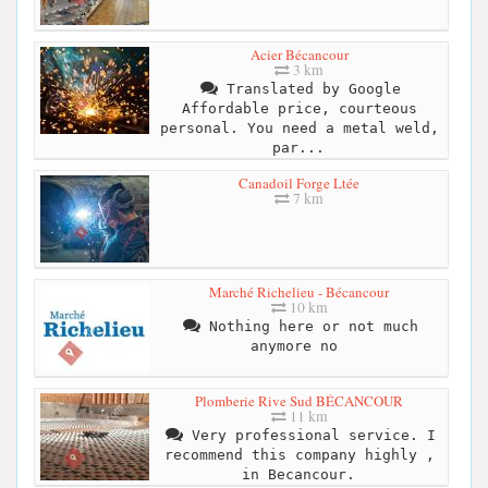
Acier Bécancour
3 km
Translated by Google
Affordable price, courteous
personal. You need a metal weld,
par...
Canadoil Forge Ltée
7 km
Marché Richelieu - Bécancour
10 km
Nothing here or not much
anymore no ‍
Plomberie Rive Sud BÉCANCOUR
11 km
Very professional service. I
recommend this company highly ,
in Becancour.