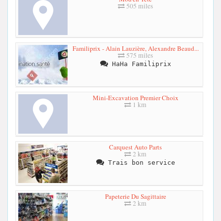
505 miles
Familiprix - Alain Lauzière, Alexandre Beaud...
575 miles
HaHa Familiprix
Mini-Excavation Premier Choix
1 km
Carquest Auto Parts
2 km
Trais bon service
Papeterie Du Sagittaire
2 km