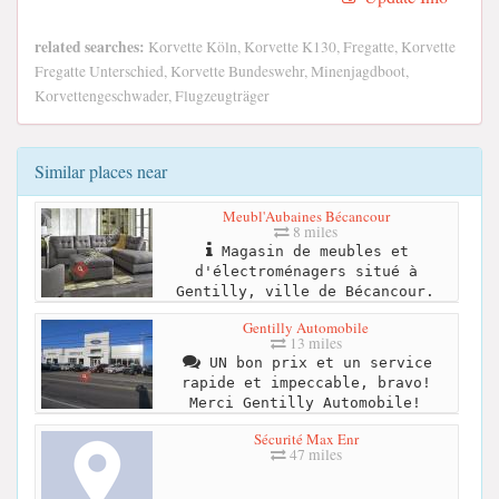
related searches:
Korvette Köln, Korvette K130, Fregatte, Korvette
Fregatte Unterschied, Korvette Bundeswehr, Minenjagdboot,
Korvettengeschwader, Flugzeugträger
Similar places near
Meubl'Aubaines Bécancour
8 miles
Magasin de meubles et
d'électroménagers situé à
Gentilly, ville de Bécancour.
Gentilly Automobile
13 miles
UN bon prix et un service
rapide et impeccable, bravo!
Merci Gentilly Automobile!
Sécurité Max Enr
47 miles