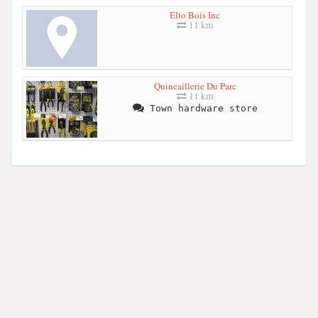
Elto Bois Inc
11 km
Quincaillerie Du Parc
11 km
Town hardware store