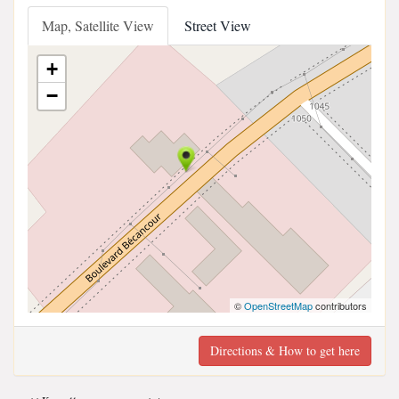
Map, Satellite View
Street View
+
−
©
OpenStreetMap
contributors
Directions & How to get here